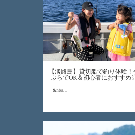
【淡路島】貸切船で釣り体験！
ぶらでOK＆初心者におすすめ
&nbs…