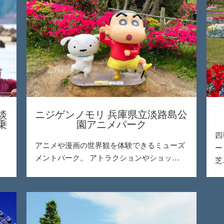
淡
ニジゲンノモリ 兵庫県立淡路島公
乗
園アニメパーク
四
アニメや漫画の世界観を体験できるミューズ
ー
メントパーク。 アトラクションやショッ…
芝