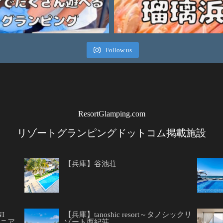
Follow us
ResortGlamping.com
リゾートグランピングドットコム掲載施設
【兵庫】谷池荘
I
【兵庫】tanoshic resort～タノシックリ
ーニア
ゾート西紀荘