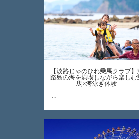
【淡路じゃのひれ乗馬クラブ】
路島の海を満喫しながら楽しむ
馬×海泳ぎ体験
…