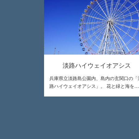
淡路ハイウェイオアシス
兵庫県立淡路島公園内、島内の玄関口の「
路ハイウェイオアシス」。 花と緑と海を…