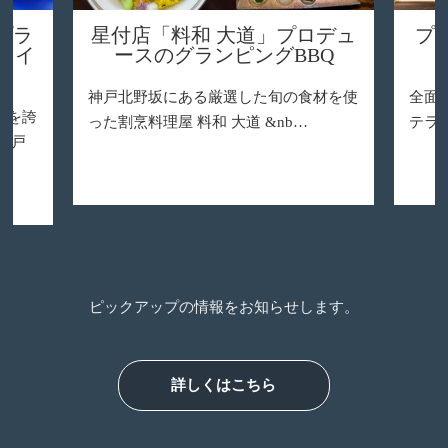
デュ
プライベートガーデン「ヒカ
自
Q
リのテラス」のご紹介
材を使
全面ガラス張りの究極の離れ。ヒカリの
食材
テラスのご紹介 参照元：https:/…
庫県
ピックアップの情報をお知らせします。
詳しくはこちら