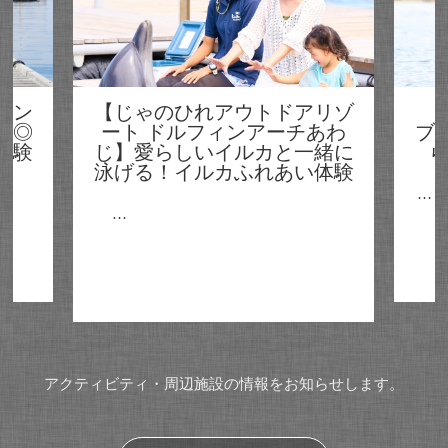
リゾ
【淡路じゃのひれ乗馬クラ
ニ
あわ
ブ】淡路島の海を満喫しなが
緒に
ら楽しむ乗馬×海泳ぎ体験
体験
アニ
…
ーズ
ショ
アクティビティ・周辺施設の情報をお知らせします。