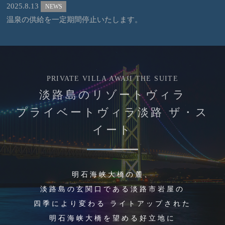
2025.8.13
NEWS
温泉の供給を一定期間停止いたします。
PRIVATE VILLA AWAJI THE SUITE
淡路島のリゾートヴィラ
プライベートヴィラ淡路 ザ・ス
イート
明石海峡大橋の麓、
淡路島の玄関口である淡路市岩屋の
四季により変わる
ライトアップされた
明石海峡大橋を望める好立地に